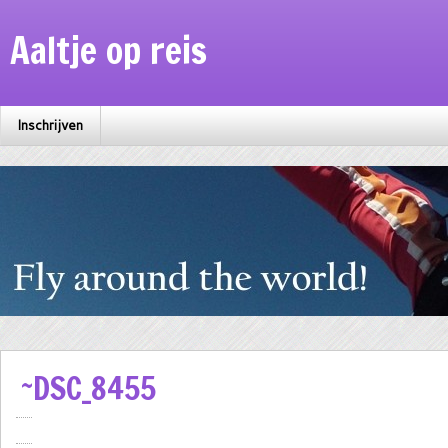
Aaltje op reis
Inschrijven
~DSC_8455