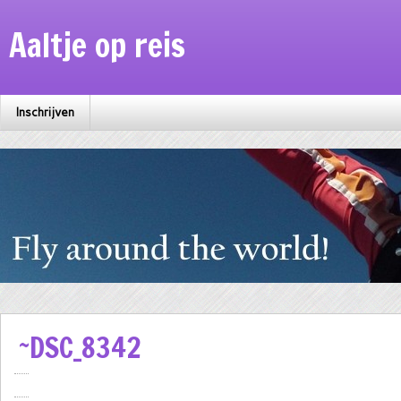
Aaltje op reis
Inschrijven
~DSC_8342