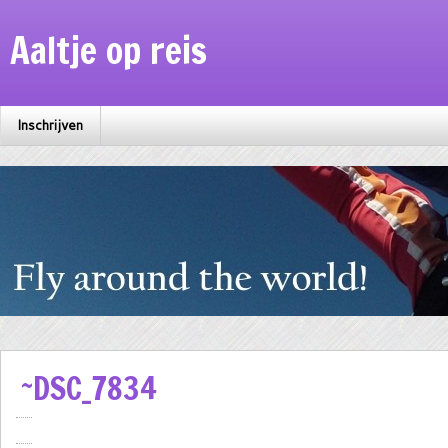
Aaltje op reis
Inschrijven
~DSC_7834