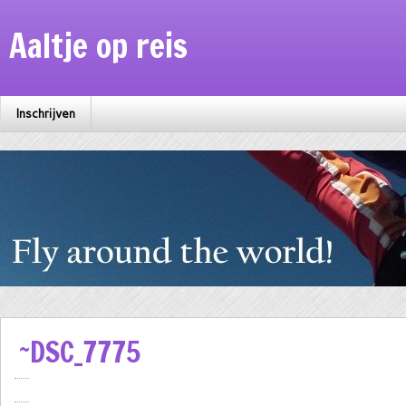
Aaltje op reis
Inschrijven
~DSC_7775