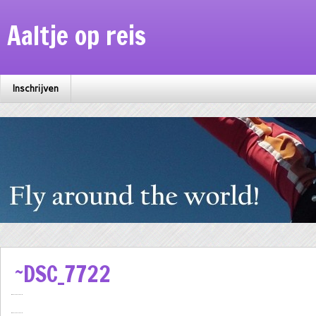
Aaltje op reis
Inschrijven
~DSC_7722