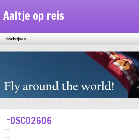
Aaltje op reis
Inschrijven
~DSC02606