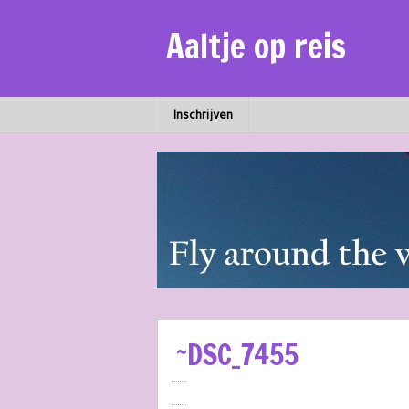
Aaltje op reis
Inschrijven
~DSC_7455