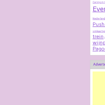
Caring in 
Eve
Nederland
Push
simkaartje
trein
wijnp
Pago
Adverte