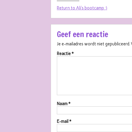
Return to Ali’s bootcamp :)
Geef een reactie
Je e-mailadres wordt niet gepubliceerd.
Reactie
*
Naam
*
E-mail
*