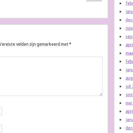
feb
jan
dec
nov
sep
Vereiste velden zijn gemarkeerd met
*
apr
maa
feb
jan
aug
jul
jun
mei
apr
jan
dec