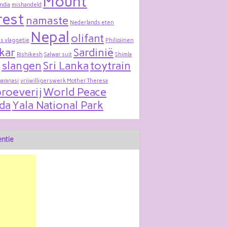
Mount
India
mishandeld
rest
namaste
Nederlands eten
Nepal
olifant
s vlaggetje
Philipijnen
kar
Sardinië
Rishikesh
Salwar suit
Shimla
slangen
Sri Lanka
toytrain
varanasi
vrijwilligerswerk Mother Theresa
roeverij
World Peace
da
Yala National Park
ntie