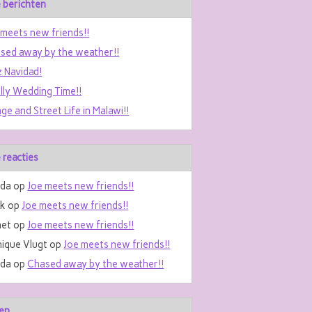
 berichten
 meets new friends!!
sed away by the weather!!
z Navidad!
ally Wedding Time!!
age and Street Life in Malawi!!
 reacties
da
op
Joe meets new friends!!
nk
op
Joe meets new friends!!
et
op
Joe meets new friends!!
ique Vlugt
op
Joe meets new friends!!
da
op
Chased away by the weather!!
en