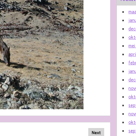
maa
jan
dec
okt
mei
apr
feb
jan
dec
nov
okt
sep
nov
okt
sep
Next