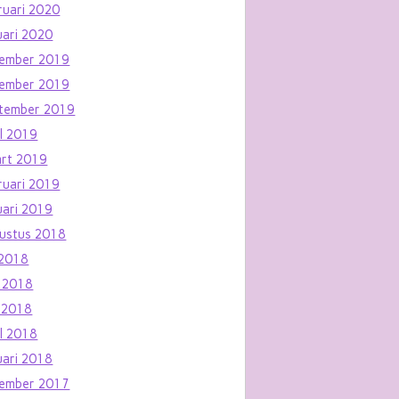
ruari 2020
uari 2020
ember 2019
ember 2019
tember 2019
il 2019
rt 2019
ruari 2019
uari 2019
ustus 2018
i 2018
i 2018
 2018
il 2018
uari 2018
ember 2017