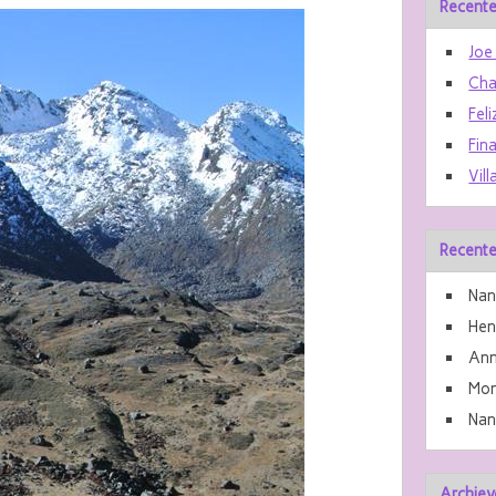
Recente
Joe
Cha
Feli
Fin
Vill
Recente
Nan
He
Ann
Mon
Nan
Archiev