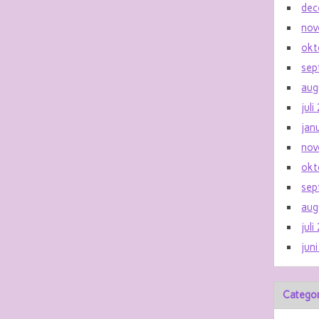
dec
nov
okt
sep
aug
jul
jan
nov
okt
sep
aug
jul
jun
Catego