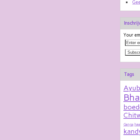
Gee
Inschri
Your ema
Tags
Ayu
Bha
boed
Chitw
Ganga
hav
kand