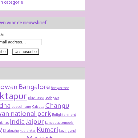
n categorie
jven voor de nieuwsbrief
il:
bowan
Bangalore
Banyan tree
ktapur
Blue Lassi
Bodhgaya
dha
Changu
boeddhisme
Calcutta
an national park
Enlightenment
India
Jaipur
aianas
kamasutratempels
y
Kumari
Khajuraho
koeienkar
Loving and