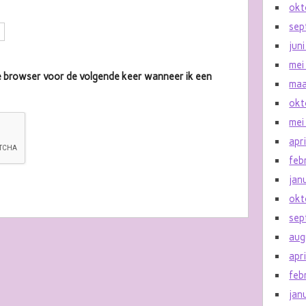
okt
sep
jun
mei
eze browser voor de volgende keer wanneer ik een
maa
okt
mei
apr
feb
jan
okt
sep
aug
apr
feb
jan