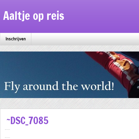
Aaltje op reis
Inschrijven
~DSC_7085