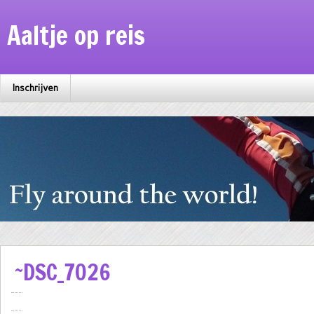
Aaltje op reis
Inschrijven
~DSC_7026