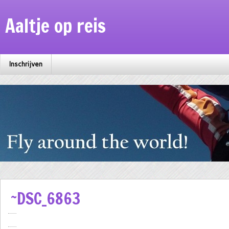
Aaltje op reis
Inschrijven
~DSC_6863