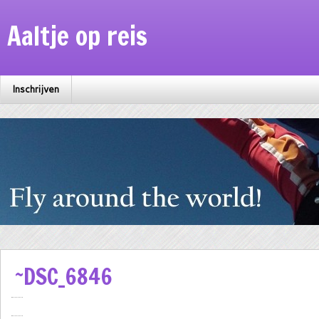
Aaltje op reis
Inschrijven
~DSC_6846