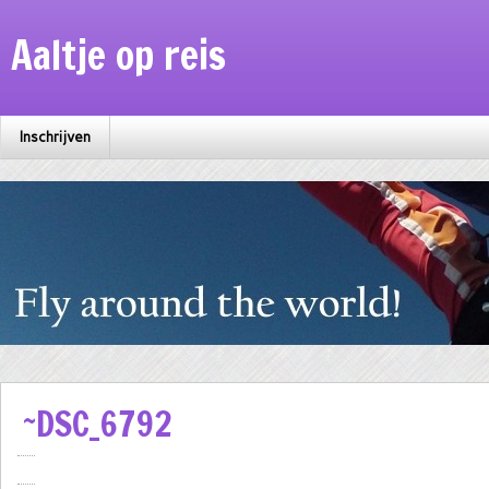
Aaltje op reis
Inschrijven
~DSC_6792