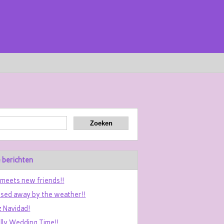
 berichten
 meets new friends!!
sed away by the weather!!
z Navidad!
ally Wedding Time!!