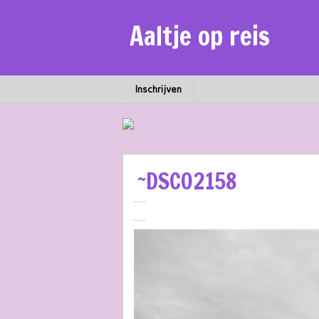
Aaltje op reis
Inschrijven
~DSC02158