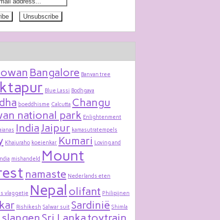
bowan
Bangalore
Banyan tree
ktapur
Blue Lassi
Bodhgaya
dha
Changu
boeddhisme
Calcutta
an national park
Enlightenment
India
Jaipur
aianas
kamasutratempels
y
Kumari
Khajuraho
koeienkar
Loving and
Mount
India
mishandeld
rest
namaste
Nederlands eten
Nepal
olifant
s vlaggetje
Philipijnen
kar
Sardinië
Rishikesh
Salwar suit
Shimla
slangen
Sri Lanka
toytrain