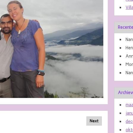
Vill
Recente
Nan
He
Ann
Mon
Nan
Archiev
maa
jan
Next
dec
okt