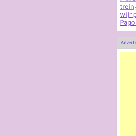
trein
wijnp
Pago
Adverte