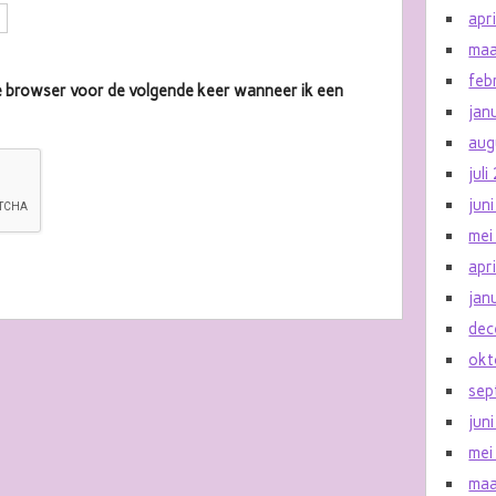
apr
maa
feb
eze browser voor de volgende keer wanneer ik een
jan
aug
jul
jun
mei
apr
jan
dec
okt
sep
jun
mei
maa