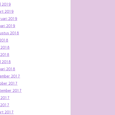
il 2019
rt 2019
ruari 2019
uari 2019
ustus 2018
i 2018
i 2018
 2018
il 2018
uari 2018
ember 2017
ober 2017
tember 2017
i 2017
 2017
rt 2017