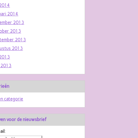
i 2014
uari 2014
ember 2013
ober 2013
tember 2013
ustus 2013
i 2013
i 2013
rieën
n categorie
jven voor de nieuwsbrief
il: