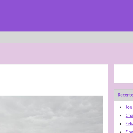
Recente
Joe
Cha
Feli
Fin