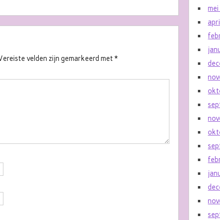
mei
apr
feb
jan
Vereiste velden zijn gemarkeerd met
*
dec
nov
okt
sep
nov
okt
sep
feb
jan
dec
nov
sep