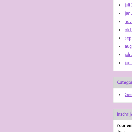
jul
jan
nov
okt
sep
aug
jul
jun
Catego
Gee
Inschri
Your ema