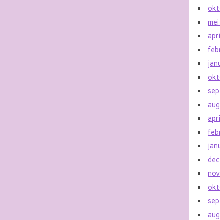
okt
mei
apr
feb
jan
okt
sep
aug
apr
feb
jan
dec
nov
okt
sep
aug