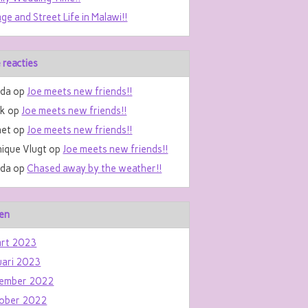
age and Street Life in Malawi!!
 reacties
da
op
Joe meets new friends!!
nk
op
Joe meets new friends!!
et
op
Joe meets new friends!!
ique Vlugt
op
Joe meets new friends!!
da
op
Chased away by the weather!!
en
rt 2023
uari 2023
ember 2022
ober 2022