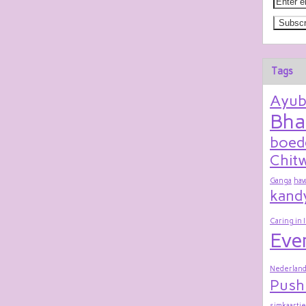
Tags
Ayu
Bha
boed
Chitw
Ganga
hav
kand
Caring in 
Eve
Nederland
Push
simkaartje