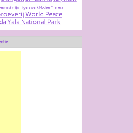
varanasi
vrijwilligerswerk Mother Theresa
roeverij
World Peace
da
Yala National Park
ntie