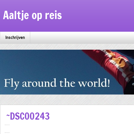
Aaltje op reis
Inschrijven
~DSC00243