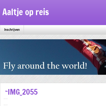
Aaltje op reis
Inschrijven
~IMG_2055