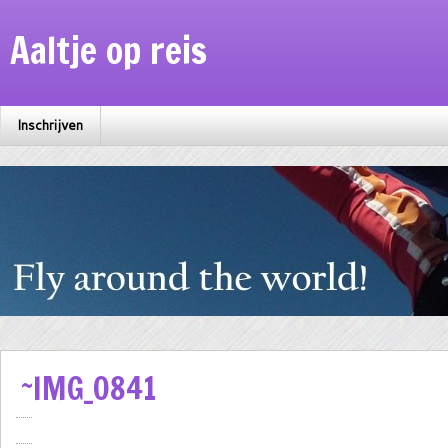
Aaltje op reis
Inschrijven
~IMG_0841