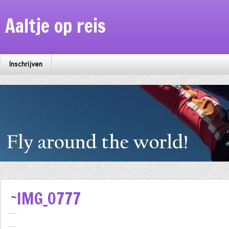
Aaltje op reis
Inschrijven
~IMG_0777