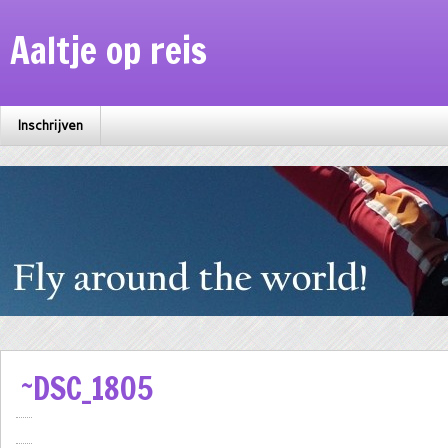
Aaltje op reis
Inschrijven
~DSC_1805