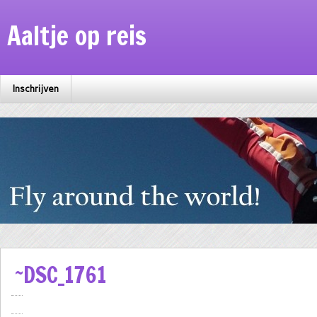
Aaltje op reis
Inschrijven
~DSC_1761