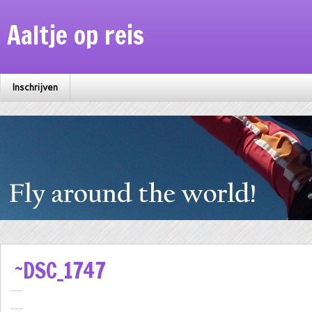
Aaltje op reis
Inschrijven
~DSC_1747