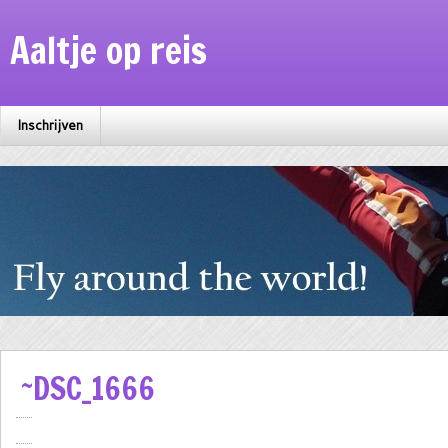
Aaltje op reis
Inschrijven
~DSC_1666