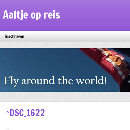
Aaltje op reis
Inschrijven
~DSC_1622