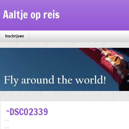
Aaltje op reis
Inschrijven
~DSC02339