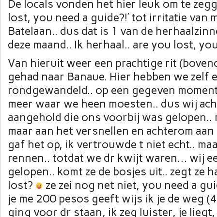
De locals vonden het hier leuk om te zegg
lost, you need a guide?!’ tot irritatie va
Batelaan.. dus dat is 1 van de herhaalzi
deze maand.. Ik herhaal.. are you lost, y
Van hieruit weer een prachtige rit (boven
gehad naar Banaue. Hier hebben we zelf 
rondgewandeld.. op een gegeven moment
meer waar we heen moesten.. dus wij ach
aangehold die ons voorbij was gelopen..
maar aan het versnellen en achterom aan h
gaf het op, ik vertrouwde t niet echt.. maa
rennen.. totdat we dr kwijt waren… wij e
gelopen.. komt ze de bosjes uit.. zegt ze h
lost?
ze zei nog net niet, you need a gu
je me 200 pesos geeft wijs ik je de weg (4
ging voor dr staan, ik zeg luister, je liegt,