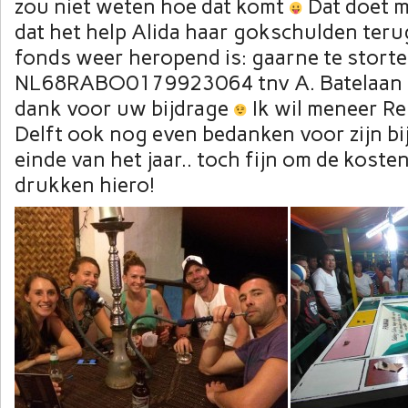
zou niet weten hoe dat komt
Dat doet m
dat het help Alida haar gokschulden ter
fonds weer heropend is: gaarne te stort
NL68RABO0179923064 tnv A. Batelaan Al
dank voor uw bijdrage
Ik wil meneer Re
Delft ook nog even bedanken voor zijn bi
einde van het jaar.. toch fijn om de kosten
drukken hiero!