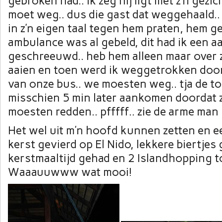
gebroken had.. ik zeg hij ligt met z’n gezic
moet weg.. dus die gast dat weggehaald.. 
in z’n eigen taal tegen hem praten, hem ge
ambulance was al gebeld, dit had ik een a
geschreeuwd.. heb hem alleen maar over 
aaien en toen werd ik weggetrokken doo
van onze bus.. we moesten weg.. tja de t
misschien 5 min later aankomen doordat 
moesten redden.. pfffff.. zie de arme ma
Het wel uit m’n hoofd kunnen zetten en e
kerst gevierd op El Nido, lekkere biertje
kerstmaaltijd gehad en 2 Islandhopping t
Waaauuwww wat mooi!