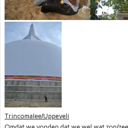
Trincomalee/Uppeveli
Omdat we vonden dat we wel wat zon/zee