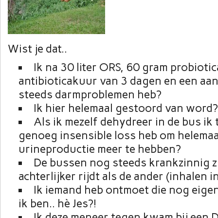
Wist je dat..
Ik na 30 liter ORS, 60 gram probiotic
antibioticakuur van 3 dagen en een aa
steeds darmproblemen heb?
Ik hier helemaal gestoord van word?
Als ik mezelf dehydreer in de bus ik
genoeg insensible loss heb om helemaa
urineproductie meer te hebben?
De bussen nog steeds krankzinnig zi
achterlijker rijdt als de ander (inhalen in
Ik iemand heb ontmoet die nog eigenw
ik ben.. hè Jes?!
Ik deze meneer tegen kwam bij een 