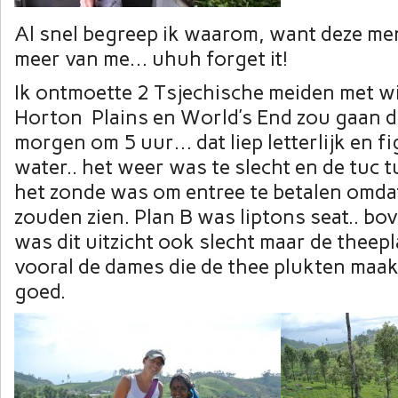
Al snel begreep ik waarom, want deze me
meer van me… uhuh forget it!
Ik ontmoette 2 Tsjechische meiden met wi
Horton Plains en World’s End zou gaan 
morgen om 5 uur… dat liep letterlijk en fi
water.. het weer was te slecht en de tuc tu
het zonde was om entree te betalen omda
zouden zien. Plan B was liptons seat.. 
was dit uitzicht ook slecht maar de theep
vooral de dames die de thee plukten maa
goed.