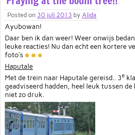
Praying at the bodhi tree!!
Posted on
30 juli 2013
by
Alida
Ayubowan!
Daar ben ik dan weer! Weer onwijs bedank
leuke reacties! Nu dan echt een kortere ve
foto’s
Haputale
e
Met de trein naar Haputale gereisd.. 3
kla
geadviseerd hadden, heel leuk tussen de l
niet zo druk.